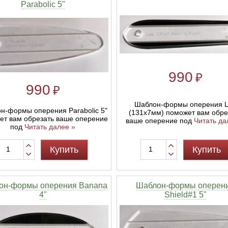
Parabolic 5"
990
₽
990
₽
Шаблон-формы оперения 
н-формы оперения Parabolic 5"
(131х7мм) поможет вам обре
ет вам обрезать ваше оперение
ваше оперение под
Читать да
под
Читать далее »
Купить
Купить
он-формы оперения Banana
Шаблон-формы оперен
4"
Shield#1 5"