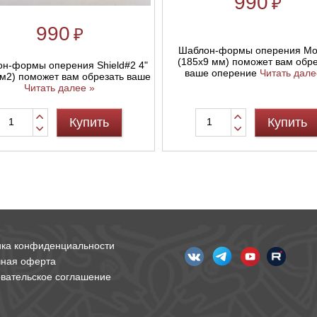
990
₽
990
₽
Шаблон-формы оперения Mo
(185x9 мм) поможет вам обре
н-формы оперения Shield#2 4"
ваше оперение
Читать дале
см2) поможет вам обрезать ваше
Читать далее »
Купить
Купить
ика конфиденциальности
чная оферта
вательское соглашение