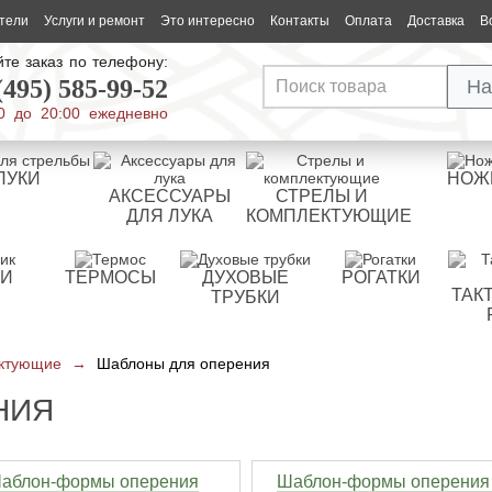
тели
Услуги и ремонт
Это интересно
Контакты
Оплата
Доставка
В
те заказ по телефону:
(495) 585-99-52
На
0 до 20:00 ежедневно
ЛУКИ
НОЖ
АКСЕССУАРЫ
СТРЕЛЫ И
ДЛЯ ЛУКА
КОМПЛЕКТУЮЩИЕ
РИ
ТЕРМОСЫ
ДУХОВЫЕ
РОГАТКИ
ТАК
ТРУБКИ
ектующие
→
Шаблоны для оперения
НИЯ
аблон-формы оперения
Шаблон-формы оперения