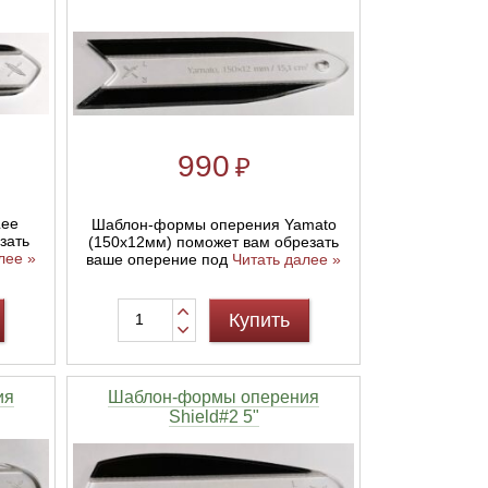
990
₽
Lee
Шаблон-формы оперения Yamato
зать
(150x12мм) поможет вам обрезать
лее »
ваше оперение под
Читать далее »
Купить
ия
Шаблон-формы оперения
Shield#2 5"