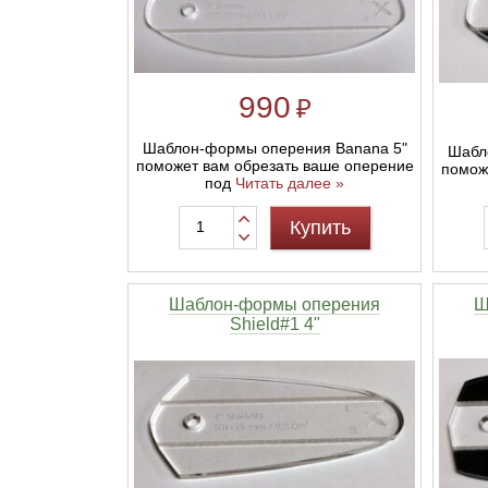
Линейки для настройки лука
Охотничьи ножи
990
₽
Полочки для лука
Ножи складные
Шаблон-формы оперения Banana 5"
Шабл
Кликеры для лука
поможет вам обрезать ваше оперение
помож
под
Читать далее »
Плунжеры для лука
Купить
Киссеры для лука
Шаблон-формы оперения
Ш
Shield#1 4"