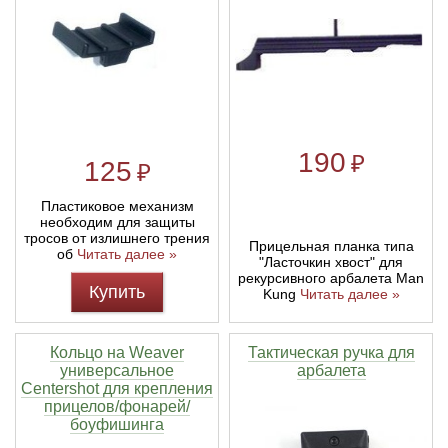
Линейки для настройки лука
Охотничьи ножи
Полочки для лука
Ножи складные
Кликеры для лука
190
₽
125
₽
Плунжеры для лука
Пластиковое механизм
необходим для защиты
тросов от излишнего трения
Прицельная планка типа
Киссеры для лука
об
Читать далее »
"Ласточкин хвост" для
рекурсивного арбалета Man
Купить
Kung
Читать далее »
Кольцо на Weaver
Тактическая ручка для
универсальное
арбалета
Centershot для крепления
прицелов/фонарей/
боуфишинга