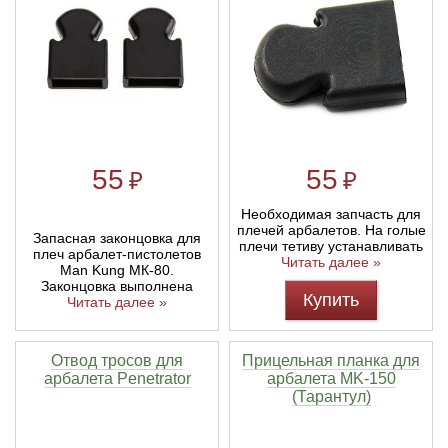
Тетивы и тросы для арбалетов
Подставки для лука
Инсерты для арбалетных стрел
Тычковые ножи
Механические точилки для ножей
Натяжители для арбалетов
Ремни и петли
Инсерты для лучных стрел
Непальские кукри
Паста для полировки ножей
Тетива для лука, нити
Стрелы для арбалета
Ножи тактические
55
55
₽
₽
Рукоятки для лука
Стрелы для лука
Ножи танто
Необходимая запчасть для
плечей арбалетов. На голые
Запасная законцовка для
Плечи для лука
Выниматели для стрел
Топоры
плечи тетиву устанавливать
плеч арбалет-пистолетов
Читать далее »
Man Kung МК-80.
Законцовка выполнена
Нагрудники
Топорики-томагавки
Купить
Читать далее »
Краги для стрельбы
Ножи известных брендов
Отвод тросов для
Прицельная планка для
арбалета Penetrator
арбалета MK-150
Напальчники для классических луков
Мультитулы
(Тарантул)
Перчатки для традиционных луков
Метательные ножи