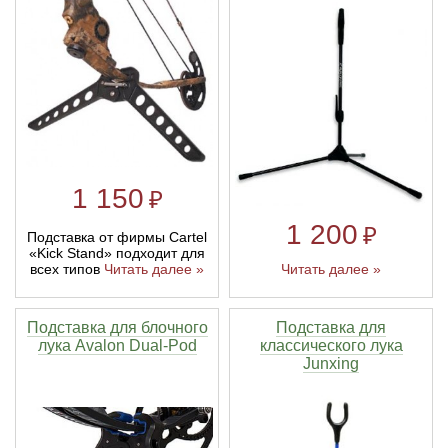
Линейки для настройки лука
Охотничьи ножи
Полочки для лука
Ножи складные
Кликеры для лука
1 150
₽
Плунжеры для лука
1 200
₽
Подставка от фирмы Cartel
Киссеры для лука
«Kick Stand» подходит для
всех типов
Читать далее »
Читать далее »
Подставка для блочного
Подставка для
лука Avalon Dual-Pod
классического лука
Junxing