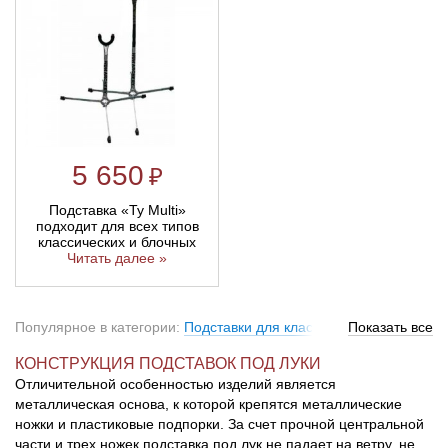
5 650
₽
Подставка «Ty Multi»
подходит для всех типов
классических и блочных
Читать далее »
Популярное в категории:
Подставки для классического лука
Показать все
,
Подставки для блочного лука
КОНСТРУКЦИЯ ПОДСТАВОК ПОД ЛУКИ
Отличительной особенностью изделий является
металлическая основа, к которой крепятся металлические
ножки и пластиковые подпорки. За счет прочной центральной
части и трех ножек подставка под лук не падает на ветру, не