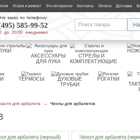
тели
Услуги и ремонт
Это интересно
Контакты
Оплата
Доставка
В
те заказ по телефону:
(495) 585-99-52
На
0 до 20:00 ежедневно
ЛУКИ
НОЖ
АКСЕССУАРЫ
СТРЕЛЫ И
ДЛЯ ЛУКА
КОМПЛЕКТУЮЩИЕ
РИ
ТЕРМОСЫ
ДУХОВЫЕ
РОГАТКИ
ТАК
ТРУБКИ
части для арбалета
→
Чехлы для арбалетов
В
ол для арбалета (черный)
Чехол для арбалета (чер