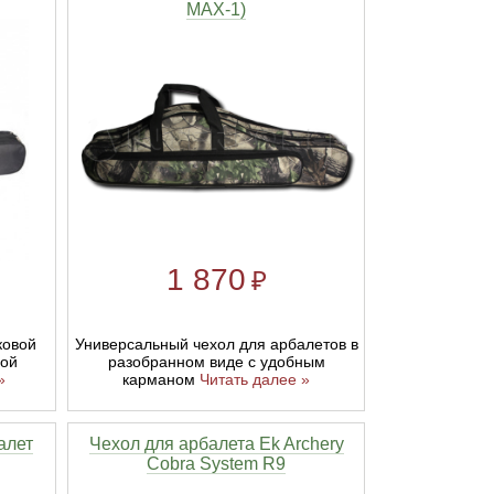
MAX-1)
1 870
₽
ковой
Универсальный чехол для арбалетов в
вой
разобранном виде с удобным
»
карманом
Читать далее »
алет
Чехол для арбалета Ek Archery
Cobra System R9