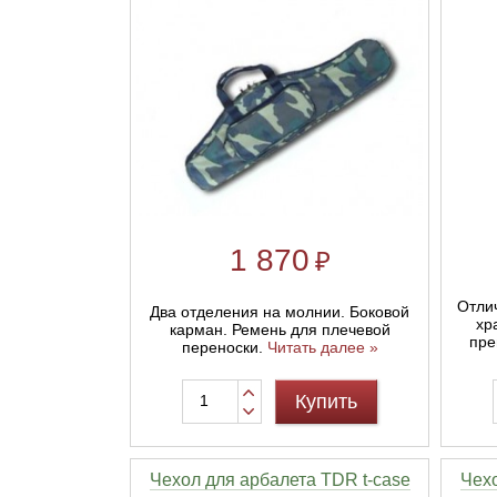
Линейки для настройки лука
Охотничьи ножи
Полочки для лука
Ножи складные
Кликеры для лука
Плунжеры для лука
1 870
₽
Киссеры для лука
Отли
Два отделения на молнии. Боковой
хр
карман. Ремень для плечевой
пре
переноски.
Читать далее »
Купить
Чехол для арбалета TDR t-case
Чехо